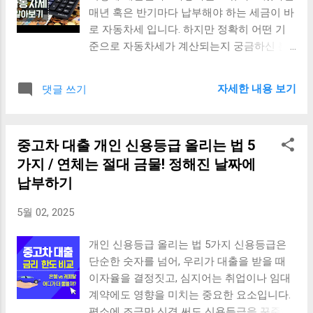
매년 혹은 반기마다 납부해야 하는 세금이 바
로 자동차세 입니다. 하지만 정확히 어떤 기
준으로 자동차세가 계산되는지 궁금하신 분
들이 많습니다. 이 글에서는 자동차세 계산
공식, 기준, 할인 방법 까지 꼼꼼하게 안내드
자세한 내용 보기
댓글 쓰기
립니다. 자동차세란? 자동차세는 자동차를
소유한 사람에게 부과되는 지방세로, 해당 차
량의 종류와 배기량, 차종, 사용 용도에 따라
중고차 대출 개인 신용등급 올리는 법 5
금액이 달라집니다. 세금은 보통 연 1회 또는
가지 / 연체는 절대 금물! 정해진 날짜에
6개월 단위(1월/7월)로 납부합니다. 자동차세
계산 공식 자동차세는 차량의 배기량(cc) 을
납부하기
기준으로 다음과 같이 계산됩니다: 승용차
5월 02, 2025
(비영업용 기준) - 1,000cc 이하: 1cc당 80원 -
1,000~1,600cc 이하: 1cc당 140원 - 1,600cc
개인 신용등급 올리는 법 5가지 신용등급은
초과: 1cc당 200원 화물차·승합차 등 : 정해진
단순한 숫자를 넘어, 우리가 대출을 받을 때
정액세 적용 (톤수, 좌석수 등 기준) 예시) 배
이자율을 결정짓고, 심지어는 취업이나 임대
기량 1,600cc 승용차의 자동차세: → 1,600 x
계약에도 영향을 미치는 중요한 요소입니다.
140원 = 224,000원 참고로, 이 계산된 금액 외
평소에 조금만 신경 써도 신용등급을 꾸준히