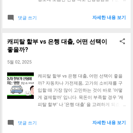
에도 교육세 (자동차세의 30%)가 별도로 붙
개선할 수 있습니다. 아래에 소개할 5가지 방
습니다. 자동차세 할인 혜택 매년 1월 중 자동
법을 실천해보세요. 1.연체는 절대 금물! 정해
차세를 일괄 선납(연납) 하면 약 10% 정도 할
자세한 내용 보기
댓글 쓰기
진 날짜에 납부하기 신용등급 하락의 가장 큰
인 받을 수 있습니다. 또한 친환경 차량(전기
원인 중 하나는 연체 입니다. 카드 결제일, 통
차, 수소차)은 면세 또는 감면 혜택이 적용되
신요금, 공과금 등 모든 납부는 반드시 기한
며, 차량 연식이 오래될수록 세액이 일부 경
캐피탈 할부 vs 은행 대출, 어떤 선택이
내 에 완료하세요. 한 번의 연체도 기록으로
감되기도 합니다. 자동차세 계산기 활용하기
좋을까?
남아 신용평가에 영향을 줄 수 있습니다. 2.
정확한 금액을 알고 싶다면 행정안전부의 위
사용하지 않는 카드 해지보단 ‘적절한 사용’
택스(wetax.go.kr) 또는 서울시 이택스
5월 02, 2025
신용카드가 많다고 무조건 불리한 건 아닙니
(etax.seoul.go.kr) 를 이용하면 쉽게 자동차세
다. 오히려 꾸준히, 규칙적으로 사용하며 제때
를 조회 및 계산할 수 있습니다. 자동차세 납
캐피탈 할부 vs 은행 대출, 어떤 선택이 좋을
납부한다면 긍정적인 신호가 됩니다. 사용하
부 시기 1월: 연납 신청 가능 6월: 상반기 납부
까? 자동차나 가전제품, 고가의 소비재를 구
지 않는 카드가 있다면 소액으로 주기적 사용
12월: 하반기 납부 마무리 자동차세는 단순히
입할 때 가장 많이 고민하는 것이 바로 ‘어떻
후 전액 납부하는 방식이 도움이 됩니다. 3.
차량을 보유하고 있다는 이유만으로 매년 부
게 결제할까’ 입니다. 목돈이 부족할 경우 ‘캐
자신의 신용정보 정기적으로 확인하기 신용
담해야 하는 세금입니다. 배기량과 차종 에
피탈 할부’ 나 ‘은행 대출’ 을 고려하게 되죠.
등급은 나도 모르게 하락할 수 있습니다. 신
따라 부과되는 금액이 크게 달라지므로, 차
두 방식은 모두 분할 상환이 가능하지만, 구
용정보 조회 는 무료로 가능하며, 나이스지키
량...
조와 이자, 승인 속도 등에서 차이가 있습니
미 또는 올크레딧 에서 확인할 수 있습니다.
자세한 내용 보기
댓글 쓰기
다. 1. 캐피탈 할부란? 캐피탈 회사는 주로 자
이력에 이상이 있다면 바로 수정 요청을 하는
동차, 오토바이, 가전제품 등의 구입 시 판매