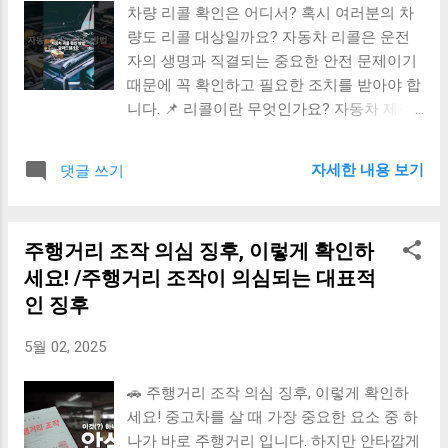
는 경우 금리 부담 줄이고 싶은 경우 4. 상황
차량 리콜 확인은 어디서? 혹시 여러분의 차
번호 차량 고유의 식별번호 (VIN) 4. 등록일자
별 추천 신용도가 낮거나, 급하게 구매해야
량도 리콜 대상일까요? 자동차 리콜은 운전
해당 차량이 처음 등록된 날짜 5. 차종 / 용도
할 때: 캐피탈 할부 낮은 금리와 장기적인 금
자의 생명과 직결되는 중요한 안전 문제이기
승용, 승합, 화물 등 차종과 영업/비영업 용도
융 계획이 필요할 때: 은행 대출 5. 주의사항
때문에 꼭 확인하고 필요한 조치를 받아야 합
6. 원동기형식 및 배기량 엔진형식 및 cc 단위
캐피탈 할부는 ...
니다. 📌 리콜이란 무엇인가요? 자동차 제조
의 배기량 정보 7. 사용본거지 차량이 등록된
사에서 차량의 제작 결함이나 안전상 문제가
지역 정보 8. 검사유효기간 자동차 정기검사
발견되었을 경우, 자발적 혹은 국토교통부의
유효기간 (다음 검사일 확인 필수!) 차량 등록
자세한 내용 보기
댓글 쓰기
명령에 따라 해당 차량을 무상으로 수리 또는
증 확인 시 주의사항 차량 등록증이 위조된
교체해주는 제도입니다. 🔍 리콜 확인 방법 1.
경우 가 있으므로, 관할 자동차 등록사업소에
자동차 리콜센터 (국토교통부) www.car.go.kr
서 진위를 확인할 수 있습니다. 차량번호와
주행거리 조작 의심 징후, 이렇게 확인하
사이트에서 확인 가능합니다. 차량번호 또는
차대번호가 일치 하는지 반드시 대조하세요.
세요! /주행거리 조작이 의심되는 대표적
차대번호(VIN)를 입력하면 현재까지 해당 차
이전 등록이 완료되었는지 확인 후 명의변경
량에 발생한 리콜 정보를 쉽게 조회할 수 있
인 징후
진행해야 합니다. 검사 유효기간이 임박했거
습니다. 2. 제작사 고객센터 현대자동차, 기아,
나 만료된 차량은 정비 비용이 추가될 수 있
5월 02, 2025
르노코리아, 쉐보레, 쌍용 등 각 제조사의 고
음 에 유의하세요. 중고차 거래 시 차량 등록
객센터나 공식 웹사이트에서도 리콜 여부 확
증 활용법 중고차...
🚗 주행거리 조작 의심 징후, 이렇게 확인하
인 및 정비 예약이 가능합니다. 3. 자동차검사
세요! 중고차를 살 때 가장 중요한 요소 중 하
소 및 정비소 한국교통안전공단(TS)의 검사
나가 바로 주행거리 입니다. 하지만 안타깝게
소나 가까운 정비소에서도 리콜 대상 여부를