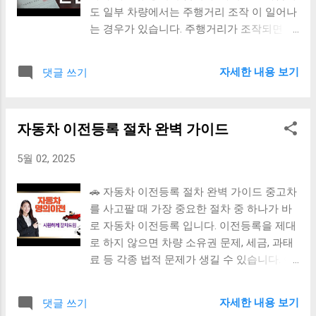
도 일부 차량에서는 주행거리 조작 이 일어나
알려주며, 조치를 받을 수 있습니다. 🛠️ 리콜
는 경우가 있습니다. 주행거리가 조작되면 차
조치, 꼭 받아야 하나요? 네, 반드시 받는 것
량 상태를 정확히 판단할 수 없어 예기치 못
이 좋습니다. 리콜 조치는 대부분 무상 으로
한 수리비가 들 수 있습니다. 🔍 주행거리 조
제공되며, 안전에 직결된 결함일 수 있으므로
자세한 내용 보기
댓글 쓰기
작이 의심되는 대표적인 징후 ① 핸들, 시트,
방치하면 큰 사고로 이어질 수 있습니다. 📞
페달 마모 상태가 심함 주행거리가 짧은 차량
문의 및 리콜 관련 정보 자동차리콜센터 고객
이라면 내부 마모가 거의 없어야 정상입니다.
센터: 080-357-2500 교통안전공단 대표번호:
자동차 이전등록 절차 완벽 가이드
하지만 핸들의 가죽이 벗겨졌거나 , 운전석
1577-0990 각 제조사 대표번호 또는 홈페이
시트 쿠션이 꺼져 있고 , 페달 고무가 심하게
지 참고 🚗 더 읽어보기 중고차 구입 전 꼭 확
5월 02, 2025
닳았다면 실제 주행거리가 더 많을 수 있습니
인해야 할 5가지 자동차 정기검사 체크리스
다. ② 정비 이력과 주행거리가 불일치 카히
트 자동차 보험료 절약하는 팁
🚗 자동차 이전등록 절차 완벽 가이드 중고차
스토리(car365) 등에서 확인한 정비 이력의
를 사고팔 때 가장 중요한 절차 중 하나가 바
주행거리와 계기판 숫자가 다르다면 조작이
로 자동차 이전등록 입니다. 이전등록을 제대
의심됩니다. ③ 차량 검사 기록과의 불일치
로 하지 않으면 차량 소유권 문제, 세금, 과태
자동차 종합검사, 정기검사 기록에도 주행거
료 등 각종 법적 문제가 생길 수 있습니다. 이
리가 남습니다. 이전 검사에서 기록된 거리보
글에서는 자동차 이전등록의 절차, 필요서류,
다 현재 주행거리가 더 적다면 조작 가능성이
비용, 주의사항 까지 한눈에 정리해드립니다.
큽니다. ④ 중고차 성능·상태점검 기록부에 허
자세한 내용 보기
댓글 쓰기
1. 자동차 이전등록이란? 자동차의 소유권이