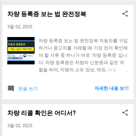
것이 중요합니다. 4. 소액이라도 대출은 빠르
처와 제휴하여 ‘할부금융 서비스’ 를 제공합니
게 상환하기 대출이 많다고 무조건 신용이 낮
차량 등록증 보는 법 완전정복
다. 이는 해당 물건의 소유권은 바로 가지되,
아지진 않지만, 장기 연체나 금액 미납 은 신
매월 일정 금액을 분할로 상환하는 방식입니
용 하락의 주요 원인이 됩니다. 대출을 받았
5월 02, 2025
다. 이자율: 보통 은행보다 높음 (연 5~15%)
다면 여유가 되는 한 조기 상환 을 고려해보
승인 속도: 빠름 (당일~1일 내 승인) 서류: 간
세요. 특히 소액 대출은 빠르게 정리하는 것
차량 등록증 보는 법 완전정복 자동차를 구입
단한 심사 (소득증빙 없이도 가능) 신용도 반
이 좋습니다. 5. 신용점수에 유리한 활동, 알아
하거나 중고차를 거래할 때 가장 먼저 확인해
영: 캐피탈은 다소 느슨한 기준 적용 2. 은행
보고 실천하기 예를 들어, 통신비 납부 실적
야 할 서류 중 하나가 바로 ‘차량 등록증’ 입니
대출이란? 은행 대출은 통상적으로 개인 신
을 신용평가사에 제출하면 가산점을 받을 수
다. 차량 등록증은 차량의 신분증과 같은 역
용대출 또는 담보대출 형태로 이루어지며, 금
있습니다. 또 최근에는 비금융 데이터 도 신
할을 하며, 차량의 소유 정보, 제원, 사용 이력
리가 낮고 신뢰도가 높습니다. 다만 심사 기
용점수에 반영되는 만큼, 내가 할 수 있는 유
등을 한눈에 확인할 수 있습니다. 차량 등록
준이 까다롭고 시간이 걸리는 편입니다. 이자
리한 활동을 찾아보는 것이 좋습니다. 💡 마
증이란? 자동차관리법에 따라 발급되는 공식
율: 낮음 (연 3~7%) 승인 속도: 2~5일 소요 서
자세한 내용 보기
댓글 쓰기
무리 팁 신용등급은 하루아침에 올라가진 않
서류로, 해당 차량이 합법적으로 등록되었음
류: 재직증명서, 소득증빙 필수 신용도 반영:
지만, 일상 속에서 작은 습관 을 바꾸는 것만
을 증명합니다. 보통 자동차 등록사업소에서
까다로운 심사 기준 적용 3. 비교 정리표 항목
으로도 큰 변화가 생길 수 있습니다. 오늘부
발급하며, 차량 매매, 이전등록, 폐차 등 다양
캐피탈 할부 은행 대출 이자율 5~15% 3~7%
터라도 하나씩 실천해보세요! 📌 참고 사이트
차량 리콜 확인은 어디서?
한 상황에서 반드시 제출해야 합니다. 차량
승인 속도 당일~1일 2~5일 필요 서류 간단
나이스지키미 – ...
등록증 주요 항목 설명 항목 설명 1. 소유자
(신분증 등) 재직증명서, 소득증빙 등 신용 기
5월 02, 2025
성명 차량의 실소유자 정보 (성명, 주소 등) 2.
준 유연함 엄격함 추천 대상 빠른 구매 원하
차량번호 등록된 차량의 번호판 정보 3. 차대