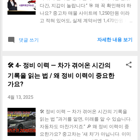
다간, 지갑이 놀랍니다.” 🎯 왜 꼭 확인해야 하
나요? 중고차 매물 사이트에 1,250만원 이라
고 적혀 있어도, 실제 계약서엔 1,470만원 이
찍혀 있는 경우가 많습니다. 그 이유는 바로 ‘
이전비와 세금, 등록비용 ’이 별도 이기 때문
자세한 내용 보기
댓글 쓰기
이죠. 💡 이전비란 무엇인가요? 중고차를 구
매하면 차량 명의 이전을 해야 합니다. 이때
발생하는 공식 비용 을 '이전비'라고 부릅니
🛠 4- 정비 이력 — 차가 겪어온 시간의
다. 📋 주요 항목 구성: 취득세 (차량가의 7%
내외) 공채 매입비 (지역에 따라 다름) 등록
기록을 읽는 법 / 왜 정비 이력이 중요한
대행료 (딜러가 명의 이전 처리 시) 인지세, 번
가요?
호판 재발급비 등 부대비용 🚫 사기꾼 딜러의
흔한 멘트 “차는 1,250이구요. 이전비는 별도
4월 13, 2025
예요~” → 알고 보니 총액 1,500만원 … ✅ 이
런 매물은 믿을 수 있다 💬 “이전비 포함가” or
🛠 정비 이력 — 차가 겪어온 시간의 기록을
“실구매가 명시” 명확하게 총비용 = 차량가 +
읽는 법 “과거를 알면, 미래를 알 수 있습니다.
세금 포함 설명한 매물 공문서(계약서)에 총
자동차도 마찬가지죠.” 🔎 왜 정비 이력이 중
금액이 명시된 거래 📌 구매 전 체크리스트 ☐
요한가요? 중고차는 ‘새 차’가 아닙니다. 이미