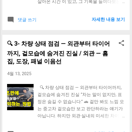
가격표에 이전비 포함 여부 표시 확인 ☐ 딜러
살아온 시간 이 있고, 그 기록을 들여다보는
가 제시한 계약서에 총액 이 나와 있는가 ☐
것이 바로 정비 이력 조회 입니다. 어떤 부품
추가 세금이나 등록비가 없다는 문서 확인 ☐
이 교체되었는가? 언제 점검되었는가? 반복
자세한 내용 보기
댓글 쓰기
“카히스토리” 외에도 구청/자동차 등록사무
된 수리가 있는가? 이 모든 것이 차량의 건강
소 문의 가능 ✨ 마무리 한 줄 “진짜 가격은 마
상태 를 보여줍니다. 확인해야 할 핵심 항목
지막 줄에 있다. 계약서 맨 끝줄을 반드시 확
① 최근 교체 부품 타이어, 브레이크 패드, 타
🔍 3- 차량 상태 점검 — 외관부터 타이어
인하세요.” 🔖#중고차이전비 #자동차세금 #
이밍벨트 등 소모품 교체 여부 미션오일, 엔
등록비포함 #중고차구매주의사항 #중고차
진오일 교환 주기 확인 오래된 벨트류, 배터
까지, 겉모습에 숨겨진 진실 / 외관 — 흠
계약
리 미교체 시 추가 지출 가능성 ② 정기 점검
집, 도장, 패널 이음선
이력 공식센터 정비 기록이 있는가? 4만/8
만/12만km 주기 점검 이 이뤄졌는가? 점검
4월 13, 2025
누락된 차량은 보이지 않는 위험을 품고 있음
③ 반복 수리 여부 같은 부위를 자주 고쳤다
🔍 차량 상태 점검 — 외관부터 타이어까지,
면 고질적 문제 엔진룸 내부 부품 수리 이력
겉모습에 숨겨진 진실 “차는 말이 없지만, 표
은 주의 깊게 검토 🧾 어디서 확인하나요? 카
정은 숨길 수 없습니다.” 🚗 겉만 봐도 느낌 오
히스토리 (carhistory.or.kr) : 보험+정비+차대
는 중고차 겉모습만 보고 판단하라는 얘기가
번호 조회 딜러 제공 정비내역서 (있다면 꼭
아닙니다. 하지만 외관·실내의 미세한 차이 가
받아두기) 자동차관리법상 성능점검기록부
그 차가 어떤 운전자에게 길들여졌는지 말해
확인 ✅ 정비 이력이 좋은 차란? ✔ 정기 점검
줍니다. ✅ 꼭 확인해야 할 4가지 항목 ① 외관