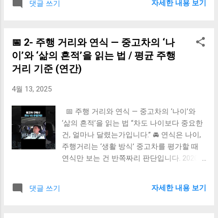
자세한 내용 보기
댓글 쓰기
을 잘 받은 차 ✔ 소모품 교체가 꾸준한 차 ✔
— 흠집, 도장, 패널 이음선 도장면 색 차이 →
이상 징후를 미리 예방한 흔적이 보이는 차 ✨
판금/도색 여부 의심 본넷·도어 간격이 불균
마무리 조언 “정비 이력은 자동차의 의료 기
형하면 사고 수리 가능성 녹 발생 부위는 부
📅 2- 주행 거리와 연식 — 중고차의 ‘나
록입니다. 건강한 기록을 가진 차를 고르세
식 진행 여부 체크 ② 실내 — 시트, 핸들, 버튼
요.” 🔖#중고차정비이력 #정기점검기록 #부
이’와 ‘삶의 흔적’을 읽는 법 / 평균 주행
마모 시트 가죽의 갈라짐, 눌림 → 주행거리
품교체내역 #카히스토리 #중고차팁
와 사용성 짐작 가능 핸들·기어봉 마모는 운
거리 기준 (연간)
전 습관의 흔적 버튼이 번들거리거나 까져 있
4월 13, 2025
다면 잦은 사용 부위 확인 ③ 타이어 — 마모,
편마모, 제조일자 타이어 마모 한계선 확인
📅 주행 거리와 연식 — 중고차의 ‘나이’와
(1.6mm 이하 위험) 한쪽만 마모 → 서스펜션
‘삶의 흔적’을 읽는 법 “차도 나이보다 중요한
정렬 문제 일 수 있음 제조일자가 5년 이상이
건, 얼마나 달렸는가입니다.” 🚘 연식은 나이,
면 교체 필요 ④ 유리·램프류 — 크랙/습기/백
주행거리는 ‘생활 방식’ 중고차를 평가할 때
화 전면유리 크랙은 고속주행 위험 헤드램프
연식만 보는 건 반쪽짜리 판단입니다. 2020년
백화 → 외관 감가 + 야간 시야 저하 램프 내
식인데 15만km를 달렸다면? 그 차는 단순한
결로 = 씰링 불량 가능성 🛠 점검은 혼자 말
‘3년된 차량’이 아닙니다. 반대로, 2017년식인
고, 전문가와 함께 혼자 보기 어렵다면, 성능
자세한 내용 보기
댓글 쓰기
데 3만km 라면 그 차는 ‘나이는 많지만, 조심
점검표 + 전문가 입회 점검 조합 추천 엔카진
스럽게 살았던’ 차일 수 있습니다. 📊 평균 주
단/KB차차차 인증차량 등도 참고 ✨ 마무리
행거리 기준 (연간) 차량 용도 평균 거리 일반