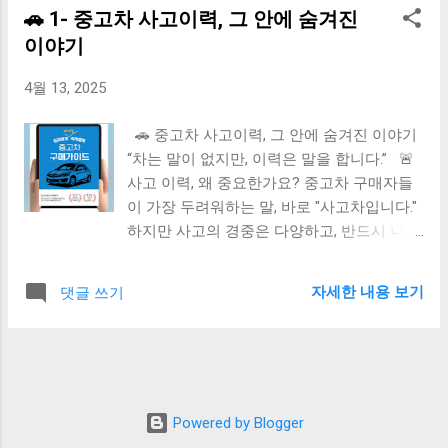
한 줄 “깨끗한 외관은 그 차의 태도이고, 정돈
🚗 1- 중고차 사고이력, 그 안에 숨겨진
개인용 연 1만~1.5만 km 영업용 (렌터카, 택
된 실내는 그 운전자의 성격이다.” 🔖 #중고차
이야기
시 등) 연 2만~3만 km 이상 📌 계산 예시:
외관점검 #실내상태 #타이어마모 #자동차
2020년식 → 2024년이라면 평균 주행거리 =
스크래치 #중고차팁
4월 13, 2025
4년 × 1.2만km = 약 48,000km 이 기준보다 많
이/적게 달렸는지를 따져보세요! 🔍 왜 이걸
🚗 중고차 사고이력, 그 안에 숨겨진 이야기
확인해야 하나요? 너무 낮은 주행거리 는 계
“차는 말이 없지만, 이력은 말을 합니다.” 🚨
기 조작일 가능성도 너무 많은 주행거리 는
사고 이력, 왜 중요한가요? 중고차 구매자들
부품 마모 및 수리 비용 상승 우려 연식 대비
이 가장 두려워하는 말, 바로 "사고차입니다."
거리 적절하면 건강한 중고차 ✅ 팁: 반드시
하지만 사고의 경중은 다양하고, 반드시 나쁜
함께 보세요 성능점검표에 기록된 거리 = 실
건 아닙니다. 문제는 “숨긴 사고” , 그리고 *“보
제 계기판 거리? 정비 이력 에 기록된 주행거
험 처리 내역이 누락된 차량”*입니다. 🔍 사고
리와 일치하는가? 최근 타이어 교체 여부 =
자세한 내용 보기
댓글 쓰기
이력을 꼭 확인해야 하는 이유 보험 처리된
거리 확인 단서 ✨ 결론 “중고차는 숫자 두 개
사고 기록 보험사에 접수된 자차 수리 , 대물
로 말합니다: 나이와 거리.” 이 둘의 조화 가
보상 여부 큰 사고일 경우, 차체 강성 이나 차
중요한 이유는 차량이 ‘얼마나, 어떻게’ 달렸
대 변형 가능성 정비이력과의 비교 정비소 교
는지를 말해주기 때문입니다. 🔖 #중고차연
체 기록과 보험처리 내역이 일치하는가? 예:
식 #주행거리비교 #중고차구매팁 #자동차
라디에이터 교체가 되어 있는데 보험 이력 없
Powered by Blogger
계기판 #차량상태확인
음 → 사비 수리 or 은폐 가능성 프레임 손상 /