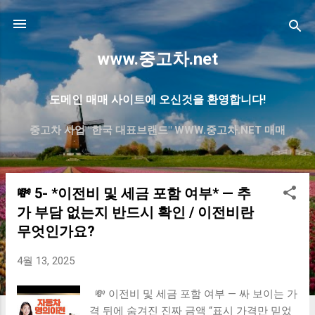
기본 콘텐츠로 건너뛰기
www.중고차.net
도메인 매매 사이트에 오신것을 환영합니다!
중고차 사업 "한국 대표브랜드" WWW.중고차.NET 매매
💸 5- *이전비 및 세금 포함 여부* — 추
글
가 부담 없는지 반드시 확인 / 이전비란
무엇인가요?
4월 13, 2025
💸 이전비 및 세금 포함 여부 — 싸 보이는 가
격 뒤에 숨겨진 진짜 금액 “표시 가격만 믿었