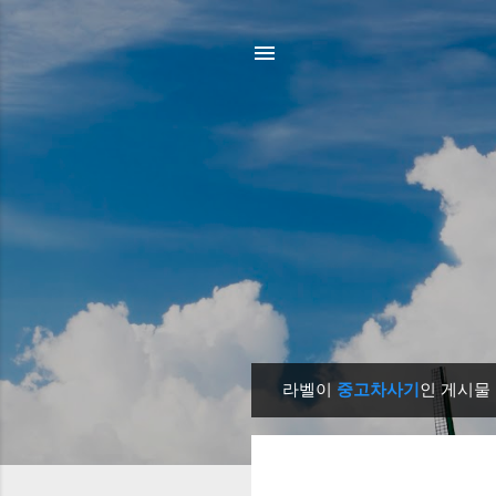
라벨이
중고차사기
인 게시물
글